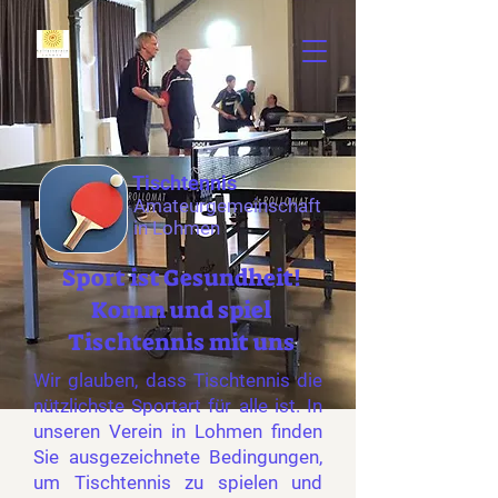
Tischtennis
Amateurgemeinschaft
in Lohmen
Sport ist Gesundheit!
Komm und spiel
Tischtennis mit uns
Wir glauben, dass Tischtennis die
nützlichste Sportart für alle ist. In
unseren Verein in Lohmen finden
Sie ausgezeichnete Bedingungen,
um Tischtennis zu spielen und