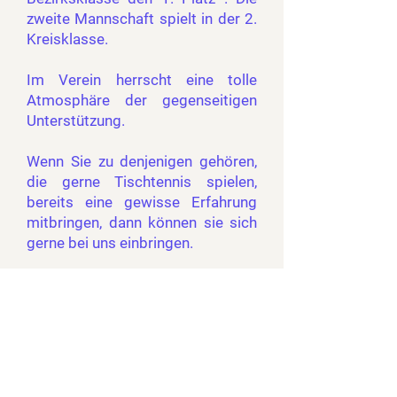
zweite Mannschaft spielt in der 2.
Kreisklasse.
Im Verein herrscht eine tolle
Atmosphäre der gegenseitigen
Unterstützung.
Wenn Sie zu denjenigen gehören,
die gerne Tischtennis spielen,
bereits eine gewisse Erfahrung
mitbringen, dann können sie sich
gerne bei uns einbringen.
Um sich anzumelden oder wenn
Sie weitere Fragen haben,
schicken Sie einfach eine E-Mail
an
d.jenensky@arcor.de
Ort: im Dorfbegegnungszentrum